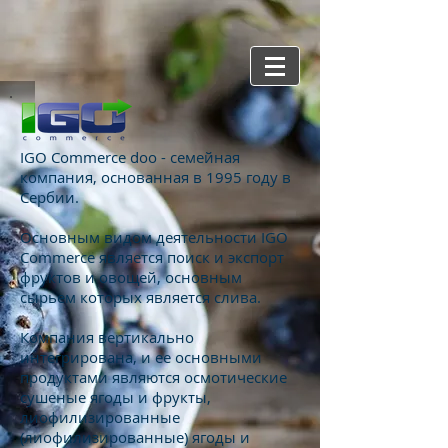
IGO Commerce doo - семейная
компания, основанная в 1995 году в
Сербии.
Основным видом деятельности IGO
Commerce является поиск и экспорт
фруктов и овощей, основным
сырьем которых является слива.
Компания вертикально
интегрирована, и ее основными
продуктами являются осмотические
сушеные ягоды и фрукты,
лиофилизированные
(лиофилизированные) ягоды и